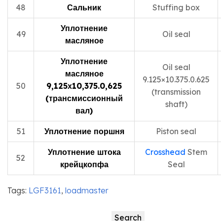
48
Сальник
Stuffing box
Уплотнение
49
Oil seal
масляное
Уплотнение
Oil seal
масляное
9.125×10.375.0.625
50
9,125х10,375.0,625
(transmission
(трансмиссионный
shaft)
вал)
51
Уплотнение поршня
Piston seal
Уплотнение штока
Crosshead
Stem
52
крейцкопфа
Seal
Tags:
LGF3161
,
loadmaster
Search
Search