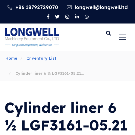
+86 18792729070
longwell@longwell.ltd
Go
Home
Inventory List
Cylinder liner 6 ½ LGF3161-05.21
LGF1600 Mud Pump PARTS LIST
Cylinder liner 6
½ LGF3161-05.21