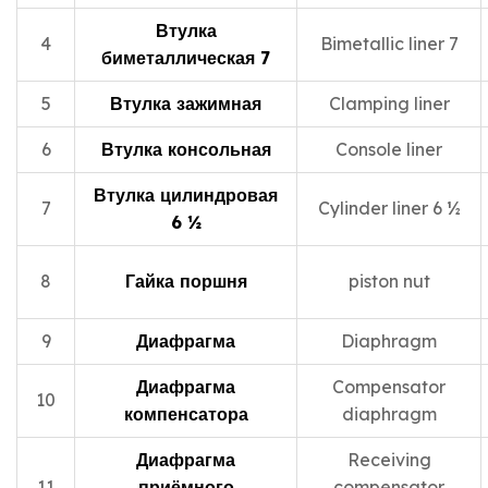
Втулка
4
Bimetallic liner 7
биметаллическая 7
5
Втулка зажимная
Clamping liner
6
Втулка консольная
Console liner
Втулка цилиндровая
7
Cylinder liner 6 ½
6 ½
8
Гайка поршня
piston nut
9
Диафрагма
Diaphragm
Диафрагма
Compensator
10
компенсатора
diaphragm
Диафрагма
Receiving
11
приёмного
compensator