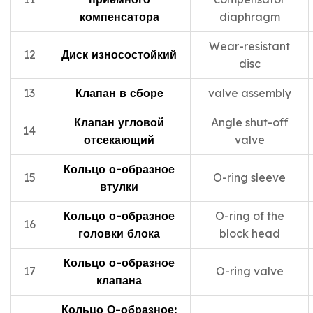
компенсатора
diaphragm
Wear-resistant
12
Диск износостойкий
disc
13
Клапан в сборе
valve assembly
Клапан угловой
Angle shut-off
14
отсекающий
valve
Кольцо о-образное
15
O-ring sleeve
втулки
Кольцо о-образное
O-ring of the
16
головки блока
block head
Кольцо о-образное
17
O-ring valve
клапана
Кольцо О-образное: