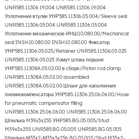
UNR585.11306.19.004 UNR585.11306.19.004
Уплотнение втулки УНР585.11306.05.004/Sleeve seal
UNR585.11306.05.004 UNR585.11306.05.004
Уплотнение механическое ИНШ10.080.00/Mechanical
seal INSH10.080.00 INSH10.080.00 Фиксатор
УНР585.11306.05.025/Retainer UNR585.11306.05.025
UNR585.11306.05.025 Хомут штока поршня
УНР585.11308А.05.02.00 в сборе/Piston rod clamp
UNR585.11308A.05.02.00 assembled
UNR585.11308A.05.02.00 Шланг для наполнения
пневмокомпенсатора УНР585.11306.25.06.06.00/Hose
for pneumatic compensator filling
UNR585.11306.25.06.06.00 UNR585.11306.25.06.06.00
Шпилька M39х3х255 УНР585.BG.05.005/Stud
M39x3x255 UNR585.BG.05.005 UNR585.BG.05.005
Шпилька М33х2-М33х3х256 BG.05.003/Stud M33x2-