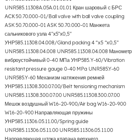
UNR585.11308A.05A.01.01.01 Кран шаровый c БРС
АСК 50.70.000-01/Ball valve with ball valve coupling
ASK 50.70.000-01 ASK 50.70.000-01 Манжета
сальникового узла 4″х5″х0,5″
УНР585.11308.04.008/Gland packing 4 “x5 “x0,5”
UNR585.11308.04.008 UNR585.11308.04.008 Манометр
виброустойчивый 0-40 МПа УНР585.Y-60/Vibration
resistant pressure gauge 0-40 MPa UNR585.Y-60
UNR585.Y-60 Механизм натяжения ремней
УНР585.11308.300.07.00/Belt tensioning mechanism
UNR585.11308.300.07.00 UNR585.11308.300.07.00
Мешок воздушный W16-20-900/Air bag W16-20-900
W16-20-900 Направляющая пружины
УНР585.11306.05.11.00/Spring guide
UNR585.11306.05.11.00 UNR585.11306.05.11.00
Направляющая штока клапана верхнего