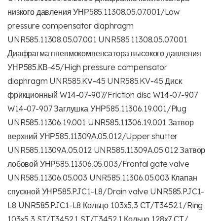
низкого давления УНР585.11308.05.07.001/Low
pressure compensator diaphragm
UNR585.11308.05.07.001 UNR585.11308.05.07.001
Диафрагма пневмокомпенсатора высокого давления
УНР585.КВ-45/High pressure compensator
diaphragm UNR585.KV-45 UNR585.KV-45 Диск
фрикционный W14-07-907/Friction disc W14-07-907
W14-07-907 Заглушка УНР585.11306.19.001/Plug
UNR585.11306.19.001 UNR585.11306.19.001 Затвор
верхний УНР585.11309А.05.012/Upper shutter
UNR585.11309A.05.012 UNR585.11309A.05.012 Затвор
лобовой УНР585.11306.05.003/Frontal gate valve
UNR585.11306.05.003 UNR585.11306.05.003 Клапан
спускной УНР585.PJC1-L8/Drain valve UNR585.PJC1-
L8 UNR585.PJC1-L8 Кольцо 103х5,3 СТ/Т3452.1/Ring
103×5,3 ST/T3452.1 ST/T3452.1 Кольцо 128х7 СТ/