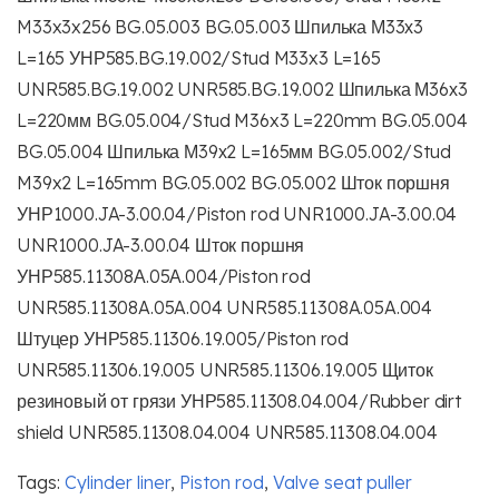
M33x3x256 BG.05.003 BG.05.003 Шпилька М33х3
L=165 УНР585.BG.19.002/Stud M33x3 L=165
UNR585.BG.19.002 UNR585.BG.19.002 Шпилька М36х3
L=220мм BG.05.004/Stud M36x3 L=220mm BG.05.004
BG.05.004 Шпилька М39х2 L=165мм BG.05.002/Stud
M39x2 L=165mm BG.05.002 BG.05.002 Шток поршня
УНР1000.JA-3.00.04/Piston rod UNR1000.JA-3.00.04
UNR1000.JA-3.00.04 Шток поршня
УНР585.11308А.05А.004/Piston rod
UNR585.11308A.05A.004 UNR585.11308A.05A.004
Штуцер УНР585.11306.19.005/Piston rod
UNR585.11306.19.005 UNR585.11306.19.005 Щиток
резиновый от грязи УНР585.11308.04.004/Rubber dirt
shield UNR585.11308.04.004 UNR585.11308.04.004
Tags:
Cylinder liner
,
Piston rod
,
Valve seat puller